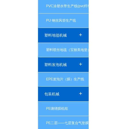
PVC涂塑水带生产线(pvc纤维增强一层（双层）编织水
PU 钢丝风管生产线
+
塑料地毯机械
塑料喷丝地毯（宝丽美地垫）生产线
+
塑料发泡机械
EPE发泡片（膜）生产线
+
包装机械
PE缠绕膜机组
PE二层——七层复合气垫膜机组