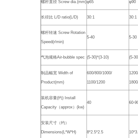
螺杆直径 Screw dia.(mm)
φ65
φ90
长径比 L/D ratio(L/D)
30:1
30:1
螺杆转速 Screw Rotation
5-40
5-30
Speed(r/min)
气泡规格Air-bubble spec
(5-30)*(3-10)
(5-30
制品幅宽 Width of
600/800/1000/
1200
Product(mm)
1100/1200
1800
装机容量(约) Install
40
60-9
Capacity（approx）(kw)
安装尺寸（约）
Dimensions(L*W*H)
8*2.5*2.5
10*3