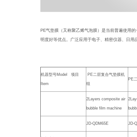
PE气垫膜（又称聚乙烯气泡膜）是当前普遍使用
明度好等优点。广泛应用于电子、精密仪器、日用
机器型号Model 项目
PE二层复合气垫膜机
PE
Item
组
2Layers composite air
2Lay
bubble film machine
bubb
JD-QDM65E
JD-