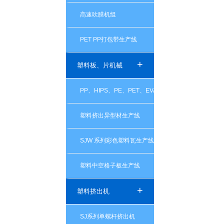
高速吹膜机组
PET PP打包带生产线
+
塑料板、片机械
PP、HIPS、PE、PET、EVA、EVAOH 单层、多层
塑料挤出异型材生产线
SJW 系列彩色塑料瓦生产线
塑料中空格子板生产线
+
塑料挤出机
SJ系列单螺杆挤出机