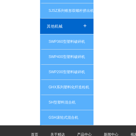
SJSZ系列锥形双螺杆挤出机
+
其他机械
SWP360型塑料破碎机
SWP400型塑料破碎机
SWP200型塑料破碎机
GHX系列塑料化纤造粒机
SH型塑料混合机
GSH滚轮式混合机
首页
关于精达
产品中心
新闻中心
视