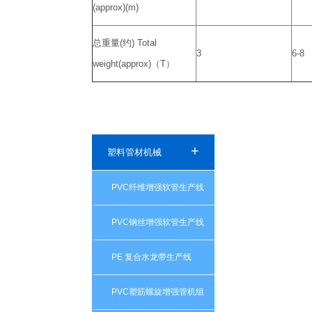
(approx)(m)
总重量(约) Total
3
6-8
weight(approx)（T）
+
塑料管材机械
PVC纤维增强软管生产线
PVC钢丝增强软管生产线
PE 复合水龙带生产线
PVC塑筋螺旋增强管机组