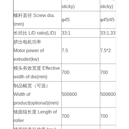
sticky)
sticky)
螺杆直径 Screw dia.
φ45
φ45/45
(mm)
长径比 L/D ratio(L/D)
33:1
33:1,33:1
挤出电机功率
Motor power of
7.5
7.5*2
extruder(kw)
模头有效宽度 Effective
700
700
width of die(mm)
制品幅宽（可选）
Width of
500600
500600
product(optional)(mm)
镜面辊长度 Length of
700
700
roller